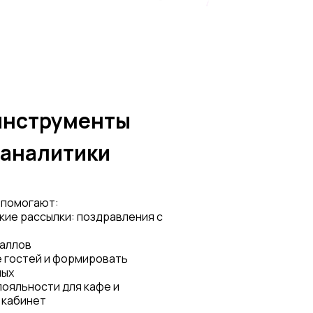
инструменты
 аналитики
 помогают:
кие рассылки: поздравления с
баллов
 гостей и формировать
ных
лояльности для кафе и
 кабинет