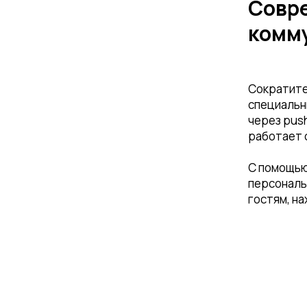
Совр
комм
Сократите
специальн
через pus
работает 
С помощью
персональ
гостям, н