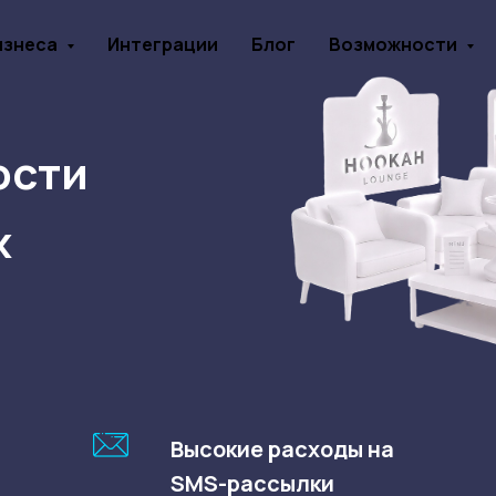
изнеса
Интеграции
Блог
Возможности
ости
х
Высокие расходы на
SMS-рассылки