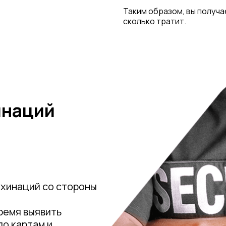
Таким образом, вы получае
сколько тратит.
инаций
ахинаций со стороны
ремя выявить
о картам и