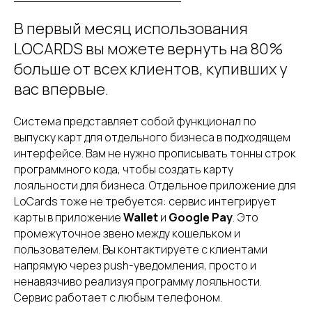
В первый месяц использования
LOCARDS вы можете вернуть на 80%
больше от всех клиентов, купивших у
вас впервые.
Система представляет собой функционал по
выпуску карт для отдельного бизнеса в подходящем
интерфейсе. Вам не нужно прописывать тонны строк
программного кода, чтобы создать карту
лояльности для бизнеса. Отдельное приложение для
LoCards тоже не требуется: сервис интегрирует
карты в приложение
Wallet
и
Google Pay
. Это
промежуточное звено между кошельком и
пользователем. Вы контактируете с клиентами
напрямую через push-уведомления, просто и
ненавязчиво реализуя программу лояльности.
Сервис работает с любым телефоном.