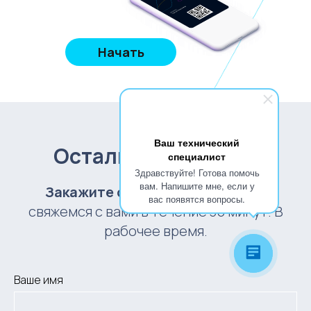
Начать
Ваш технический
Остались вопросы?
специалист
Здравствуйте! Готова помочь
вам. Напишите мне, если у
Закажите обратный звонок
и мы
вас появятся вопросы.
свяжемся с вами в течение 30 минут. В
рабочее время.
Ваше имя